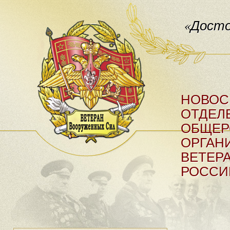
«Досто
НОВОС
ОТДЕЛ
ОБЩЕР
ОРГАН
ВЕТЕР
РОССИ