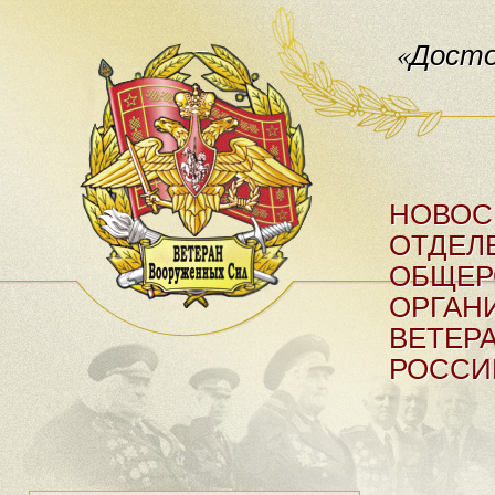
«Досто
НОВОС
ОТДЕЛ
ОБЩЕР
ОРГАН
ВЕТЕР
РОССИ