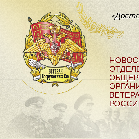
«Досто
НОВОС
ОТДЕЛ
ОБЩЕР
ОРГАН
ВЕТЕР
РОССИ