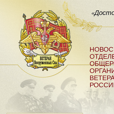
«Досто
НОВОС
ОТДЕЛ
ОБЩЕР
ОРГАН
ВЕТЕР
РОССИ