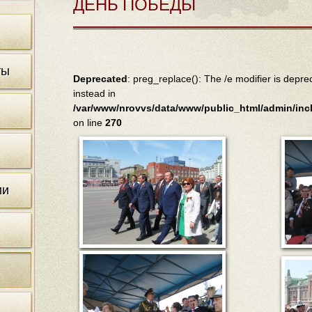
ДЕНЬ ПОБЕДЫ
ты
Deprecated
: preg_replace(): The /e modifier is depr
instead in
/var/www/nrovvs/data/www/public_html/admin/inc
on line
270
ии