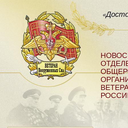
«Досто
НОВОС
ОТДЕЛ
ОБЩЕР
ОРГАН
ВЕТЕР
РОССИ