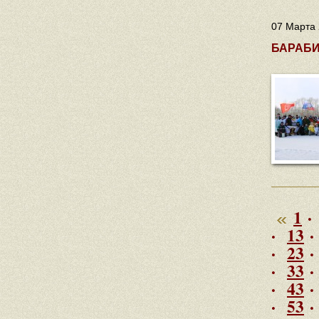
07 Марта 
БАРАБИ
1
·
·
13
·
23
·
33
·
43
·
53