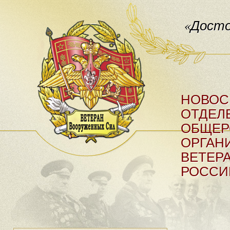
«Досто
НОВОС
ОТДЕЛ
ОБЩЕР
ОРГАН
ВЕТЕР
РОССИ