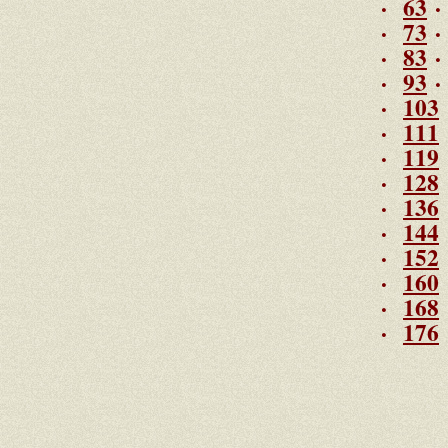
·
63
·
73
·
83
·
93
·
103
·
111
·
119
·
128
·
136
·
144
·
152
·
160
·
168
·
176