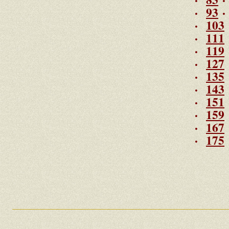
·
93
·
103
·
111
·
119
·
127
·
135
·
143
·
151
·
159
·
167
·
175