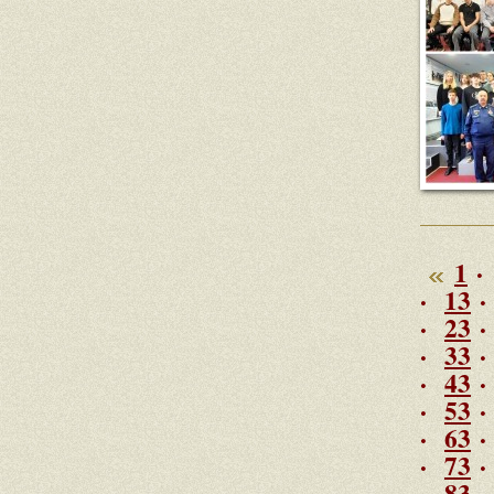
1
·
·
13
·
23
·
33
·
43
·
53
·
63
·
73
·
83