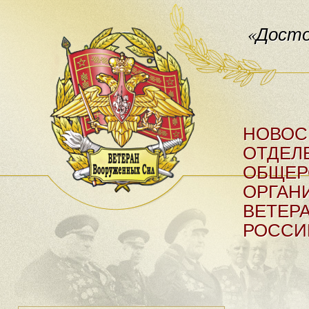
«Досто
НОВОС
ОТДЕЛ
ОБЩЕР
ОРГАН
ВЕТЕР
РОССИ