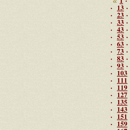
1
·
·
13
·
23
·
33
·
43
·
53
·
63
·
73
·
83
·
93
·
103
·
111
·
119
·
127
·
135
·
143
·
151
·
159