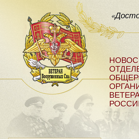
«Досто
НОВОС
ОТДЕЛ
ОБЩЕР
ОРГАН
ВЕТЕР
РОССИ