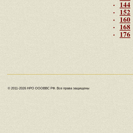
·
144
·
152
·
160
·
168
·
176
© 2011-2026 НРО ОООВВС РФ. Все права защищены