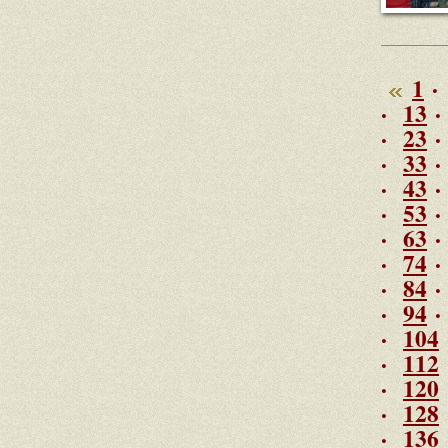
1
·
·
13
·
23
·
33
·
43
·
53
·
63
·
74
·
84
·
94
·
104
·
112
·
120
·
128
·
136