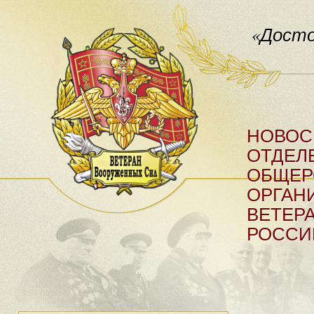
«Досто
НОВОС
ОТДЕЛ
ОБЩЕР
ОРГАН
ВЕТЕР
РОССИ