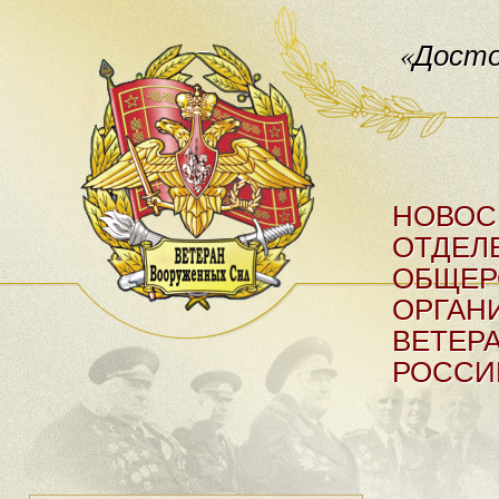
«Досто
НОВОС
ОТДЕЛ
ОБЩЕР
ОРГАН
ВЕТЕР
РОССИ