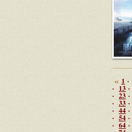
1
·
·
13
·
23
·
33
·
44
·
54
·
64