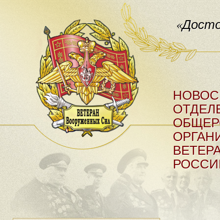
«Досто
НОВОС
ОТДЕЛ
ОБЩЕР
ОРГАН
ВЕТЕР
РОССИ