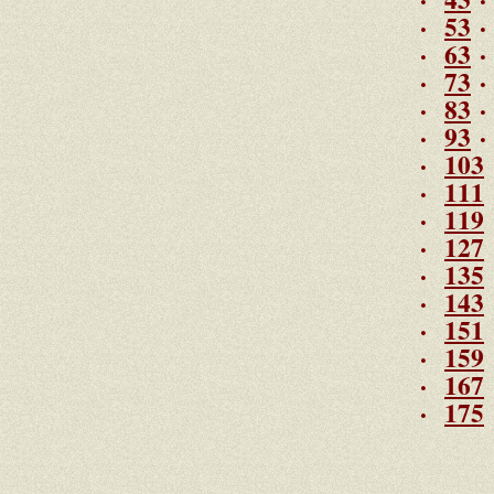
·
53
·
63
·
73
·
83
·
93
·
103
·
111
·
119
·
127
·
135
·
143
·
151
·
159
·
167
·
175