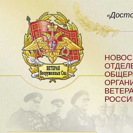
«Досто
НОВОС
ОТДЕЛ
ОБЩЕР
ОРГАН
ВЕТЕР
РОССИ