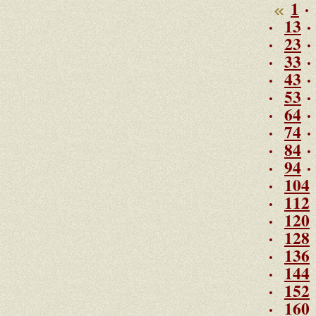
1
·
·
13
·
23
·
33
·
43
·
53
·
64
·
74
·
84
·
94
·
104
·
112
·
120
·
128
·
136
·
144
·
152
·
160