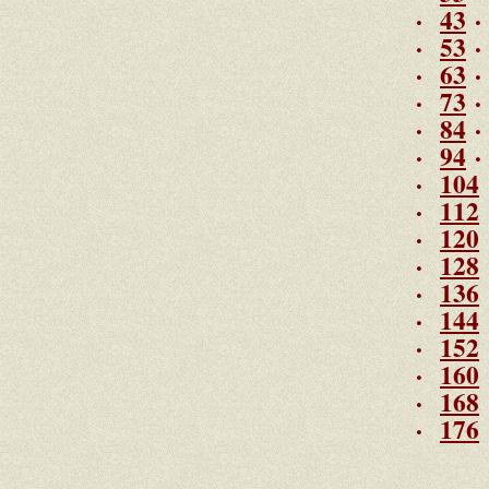
·
43
·
53
·
63
·
73
·
84
·
94
·
104
·
112
·
120
·
128
·
136
·
144
·
152
·
160
·
168
·
176