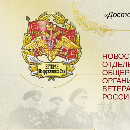
«Досто
НОВОС
ОТДЕЛ
ОБЩЕР
ОРГАН
ВЕТЕР
РОССИ