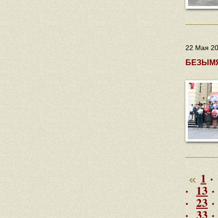
22 Мая 20
БЕЗЫМЯ
1
·
·
13
·
23
·
33